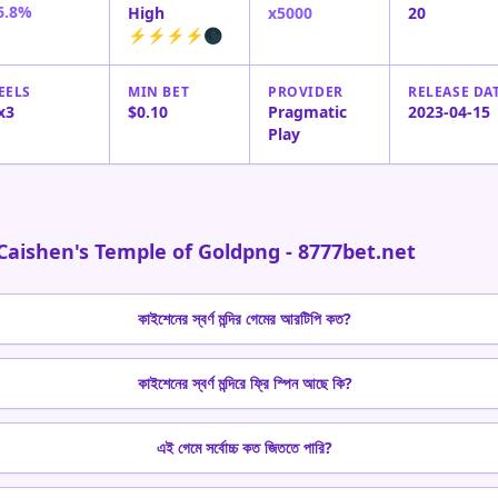
6.8%
High
x5000
20
⚡⚡⚡⚡🌑
EELS
MIN BET
PROVIDER
RELEASE DA
x3
$0.10
Pragmatic
2023-04-15
Play
Caishen's Temple of Goldpng - 8777bet.net
কাইশেনের স্বর্ণ মন্দির গেমের আরটিপি কত?
কাইশেনের স্বর্ণ মন্দিরে ফ্রি স্পিন আছে কি?
এই গেমে সর্বোচ্চ কত জিততে পারি?