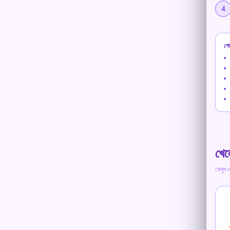
4
গেম
খেল
খেলুন 