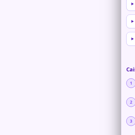
Cai
1
2
3