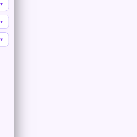
▼
▼
▼