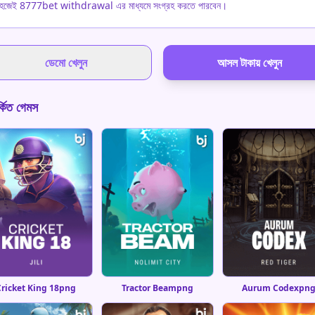
হজেই 8777bet withdrawal এর মাধ্যমে সংগ্রহ করতে পারবেন।
ডেমো খেলুন
আসল টাকায় খেলুন
র্কিত গেমস
Cricket King 18png
Tractor Beampng
Aurum Codexpn