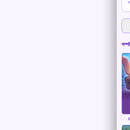
স
সম্প