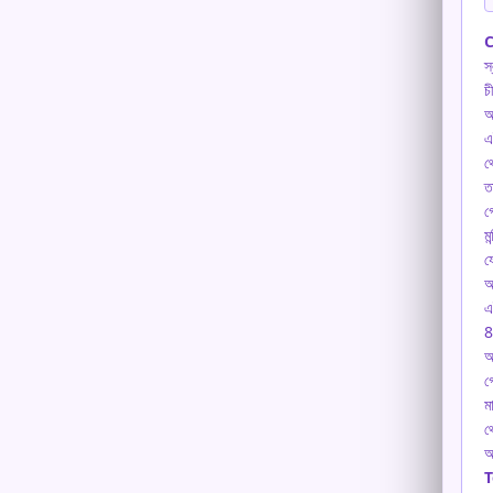
C
স
চ
অ
এ
থ
ত
গ
ম
য
আ
এ
8
আ
গ
ম
থ
আ
T