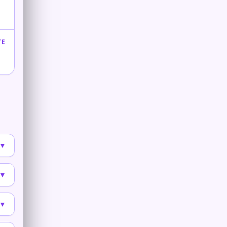
TE
▼
▼
▼