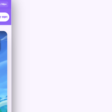
 নির্বাচন
ন করুন