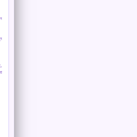
ীন
্ন
ে,
যা