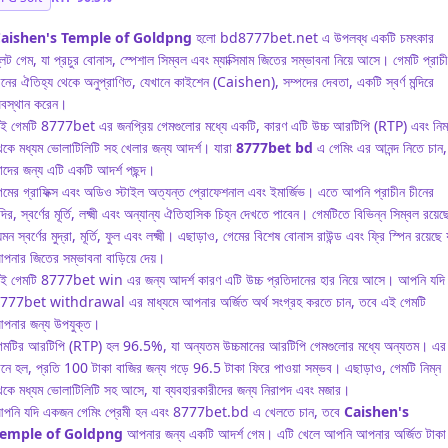
aishen's Temple of Goldpng
হলো bd8777bet.net এ উপলব্ধ একটি চমৎকার
্লট গেম, যা প্রচুর বোনাস, স্পেশাল সিম্বল এবং ম্যাক্সিমাম জিতের সম্ভাবনা নিয়ে আসে। গেমটি প্রাচ
ীনের ঐতিহ্য থেকে অনুপ্রাণিত, যেখানে কাইশেন (Caishen), সম্পদের দেবতা, একটি স্বর্ণ মন্দিরে
বস্থান করেন।
ই গেমটি 8777bet এর জনপ্রিয় গেমগুলোর মধ্যে একটি, কারণ এটি উচ্চ আরটিপি (RTP) এবং নিম
েকে মধ্যম ভোলাটিলিটি সহ খেলার জন্য আদর্শ। যারা
8777bet bd
এ গেমিং এর আনন্দ নিতে চান,
াদের জন্য এটি একটি আদর্শ পছন্দ।
েমের গ্রাফিক্স এবং অডিও স্টাইল অত্যন্ত প্রোফেশনাল এবং ইমার্জিভ। এতে আপনি প্রাচীন চীনের
ন্দির, স্বর্ণের মূর্তি, লক্ষ্মী এবং অন্যান্য ঐতিহাসিক চিহ্ন দেখতে পাবেন। গেমটিতে বিভিন্ন সিম্বল রয়েছ
েমন স্বর্ণের মুদ্রা, মূর্তি, ফুল এবং লক্ষ্মী। এছাড়াও, গেমের বিশেষ বোনাস রাউন্ড এবং ফ্রি স্পিন রয়েছে 
পনার জিতের সম্ভাবনা বাড়িয়ে দেয়।
ই গেমটি 8777bet win এর জন্য আদর্শ কারণ এটি উচ্চ প্রতিদানের হার নিয়ে আসে। আপনি যদি
777bet withdrawal এর মাধ্যমে আপনার অর্জিত অর্থ সংগ্রহ করতে চান, তবে এই গেমটি
পনার জন্য উপযুক্ত।
েমটির আরটিপি (RTP) হল 96.5%, যা অন্যতম উচ্চমানের আরটিপি গেমগুলোর মধ্যে অন্যতম। এর
ানে হল, প্রতি 100 টাকা বাজির জন্য গড়ে 96.5 টাকা ফিরে পাওয়া সম্ভব। এছাড়াও, গেমটি নিম্ন
েকে মধ্যম ভোলাটিলিটি সহ আসে, যা ব্যবহারকারীদের জন্য নিরাপদ এবং মজার।
পনি যদি একজন গেমিং প্রেমী হন এবং 8777bet.bd এ খেলতে চান, তবে
Caishen's
emple of Goldpng
আপনার জন্য একটি আদর্শ গেম। এটি খেলে আপনি আপনার অর্জিত টাকা