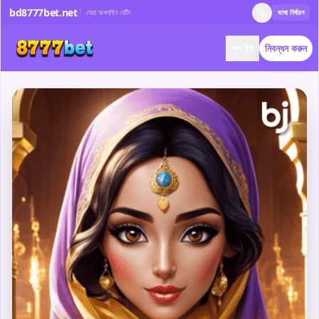
bd8777bet.net
সেরা অনলাইন বেটিং
ভাষা নির্বাচন
লগ ইন
নিবন্ধন করুন