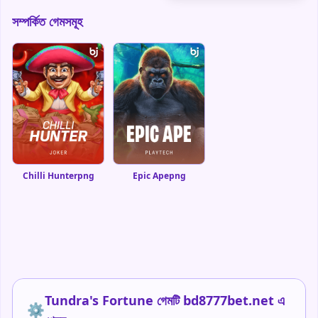
সম্পর্কিত গেমসমূহ
Chilli Hunterpng
Epic Apepng
Tundra's Fortune গেমটি bd8777bet.net এ
⚙️