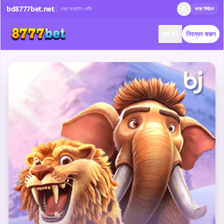
bd8777bet.net
সেরা অনলাইন বেটিং
ভাষা নির্বাচন
লগ ইন
নিবন্ধন করুন