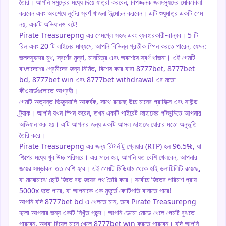
তৈরি। আপনি সমুদ্রের মধ্যে দিয়ে যাত্রা করবেন, বিপজ্জনক জলদস্যুদের মোকাবিলা
করবেন এবং অবশেষে লুটের স্বর্ণ খাজনা উন্মোচন করবেন। এটি শুধুমাত্র একটি গেম
নয়, একটি অভিযানও বটে!
Pirate Treasurepng এর গেমপ্লে সহজ এবং ব্যবহারকারী-বান্ধব। 5 টি
রিল এবং 20 টি লাইনের মাধ্যমে, আপনি বিভিন্ন প্রতীক স্পিন করতে পারেন, যেমন:
জলদস্যুদের মুখ, স্বর্ণের মুদ্রা, মানচিত্র এবং অবশেষে স্বর্ণ খাজনা। এই গেমটি
বাংলাদেশের প্রেমীদের জন্য নির্মিত, বিশেষ করে যারা 8777bet, 8777bet
bd, 8777bet win এবং 8777bet withdrawal এর মতো
কীওয়ার্ডগুলোতে আগ্রহী।
গেমটি অত্যন্ত ভিজ্যুয়ালি আকর্ষক, সাথে রয়েছে উচ্চ মানের গ্রাফিক্স এবং সাউন্ড
ট্র্যাক। আপনি যখন স্পিন করেন, তখন একটি পাইরেট জাহাজের পটভূমিতে আপনার
অভিযান শুরু হয়। এটি আপনার জন্য একটি আসল জাহাজে ঘোরার মতো অনুভূতি
তৈরি করে।
Pirate Treasurepng এর জন্য রিটার্ন টু প্লেয়ার (RTP) হল 96.5%, যা
শিল্পের মধ্যে খুব উচ্চ পরিসরে। এর মানে হল, আপনি যত বেশি খেলবেন, আপনার
জয়ের সম্ভাবনা তত বেশি হবে। এই গেমটি মিডিয়াম থেকে হাই ভলাটিলিটি রয়েছে,
যা মাঝেমাঝে ছোট জিতে বড় জয়ের পথ তৈরি করে। সর্বোচ্চ জিতের পরিমাণ প্রায়
5000x হতে পারে, যা আপনাকে এক মুহূর্তে কোটিপতি বানাতে পারে!
আপনি যদি 8777bet bd এ খেলতে চান, তবে Pirate Treasurepng
হলো আপনার জন্য একটি নিখুঁত পছন্দ। আপনি ডেমো মোডে খেলে গেমটি বুঝতে
পারবেন, অথবা রিয়েল মানে খেলে 8777bet win করতে পারবেন। যদি আপনি