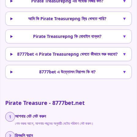
Pirate Treasurepng এর সর্বোচ্চ বিজয় কত?
▼
আমি কি Pirate Treasurepng ফ্রি খেলতে পারি?
▼
Pirate Treasurepng কি মোবাইল বান্ধব?
▼
8777bet এ Pirate Treasurepng খেলতে কীভাবে শুরু করবো?
▼
8777bet এ উত্তোলন নিরাপদ কি না?
▼
Pirate Treasure - 8777bet.net
আপনার বেট সেট করুন
1
গেম শুরুর আগে, আপনার পছন্দের অনুযায়ী বেটের পরিমাণ সেট করুন।
রিলগুলি ঘুরান
2