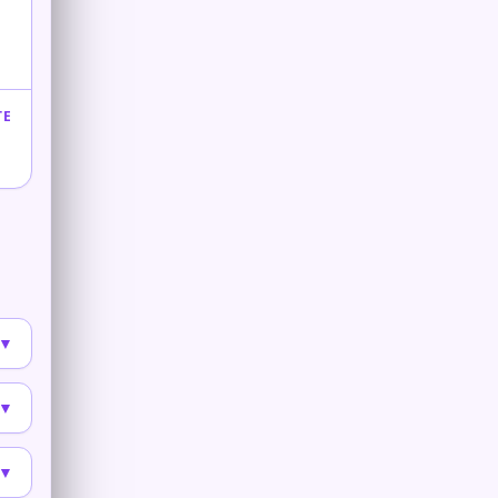
TE
▼
▼
▼