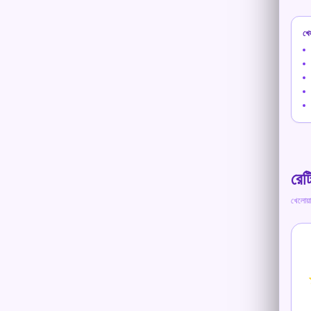
খেল
রেট
খেলোয়