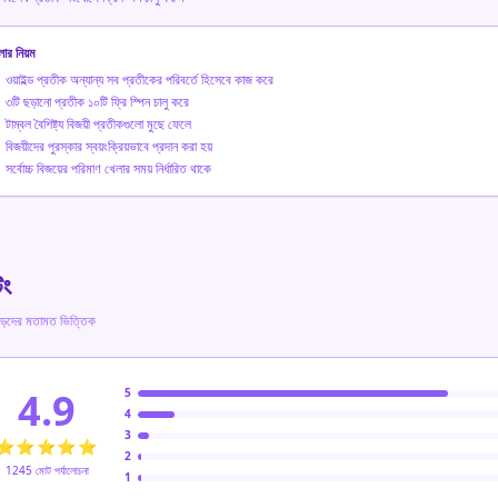
ার নিয়ম
ওয়াইল্ড প্রতীক অন্যান্য সব প্রতীকের পরিবর্তে হিসেবে কাজ করে
৩টি ছড়ানো প্রতীক ১০টি ফ্রি স্পিন চালু করে
টাম্বল বৈশিষ্ট্য বিজয়ী প্রতীকগুলো মুছে ফেলে
বিজয়ীদের পুরস্কার স্বয়ংক্রিয়ভাবে প্রদান করা হয়
সর্বোচ্চ বিজয়ের পরিমাণ খেলার সময় নির্ধারিত থাকে
িং
াড়দের মতামত ভিত্তিক
4.9
5
4
3
⭐⭐⭐⭐⭐
2
1245 মোট পর্যালোচনা
1