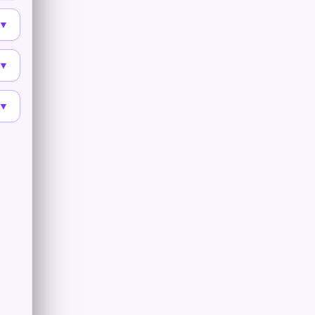
▼
▼
▼