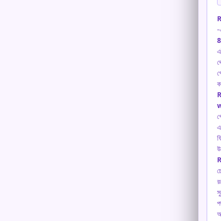
-
8
এ
থ
গ
ক
গ
এ
ফ
উ
চ
র
স
প
অ