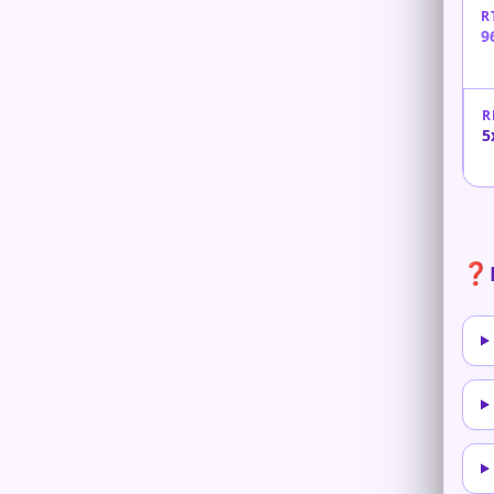
R
9
R
5
❓