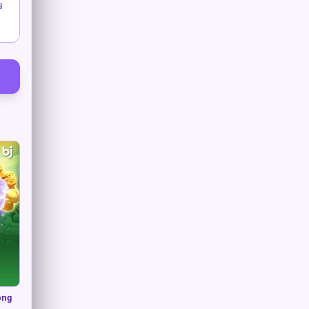
র
png