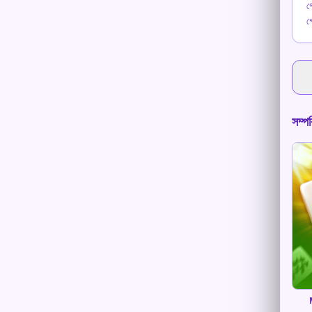
গ
গ
সম্প