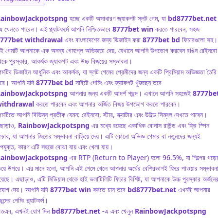
RainbowJackpotspng
হচ্ছে একটি অসাধারণ জ্যাকপট স্লট গেম, যা
bd8777bet.net
এ খেলতে পারেন। এই প্ল্যাটফর্মে আপনি নিশ্চিতভাবে
8777bet win
করতে পারবেন, সহজ
777bet withdrawal
এবং বাংলাদেশের জন্য ডিজাইন করা
8777bet bd
ফিচারগুলো সহ।
ই গেমটি আপনাকে এক অনন্য গেমপ্লে অভিজ্ঞতা দেয়, যেখানে আপনি উপভোগ করবেন রঙিন রেইনবো
েকে পুরস্কার, আকর্ষক জ্যাকপট এবং উচ্চ বিজয়ের সম্ভাবনা।
েমটির ডিজাইন আধুনিক এবং আকর্ষক, যা স্লট গেমের প্রেমীদের জন্য একটি প্রিমিয়াম অভিজ্ঞতা তৈরি
রে। আপনি যদি
8777bet bd
সাইটে গেমিং এবং জ্যাকপট খুঁজছেন তবে
RainbowJackpotspng
আপনার জন্য একটি আদর্শ পছন্দ। এখানে আপনি সহজেই
8777be
withdrawal
করতে পারবেন এবং আপনার অর্জিত বিজয় উপভোগ করতে পারবেন।
েমটিতে আপনি বিভিন্ন প্রতীক যেমন: রেইনবো, স্টার, স্ক্যাটার এবং উইল্ড সিম্বল দেখতে পাবেন।
ছাড়াও,
RainbowJackpotspng
এর মধ্যে রয়েছে একাধিক বোনাস রাউন্ড এবং ফ্রি স্পিন
িচার, যা আপনার জিতের সম্ভাবনা বাড়িয়ে দেয়। এটি কোনো অভিজ্ঞ গেমার বা নতুনদের জন্যই
পযুক্ত, কারণ এটি সহজে বোঝা যায় এবং খেলা যায়।
RainbowJackpotspng
এর RTP (Return to Player) হলো 96.5%, যা শিল্পের গড়ে
েয়ে উপরে। এর মানে হলো, আপনি এই গেমে খেলে আপনার অর্থের বেশিরভাগই ফিরে পাওয়ার সম্ভাবন
য়েছে। এছাড়াও, এটি মিডিয়াম থেকে হাই ভলাটিলিটি ফিচার বিশিষ্ট, যা আপনাকে উচ্চ পুরস্কার অর্জনে
ুযোগ দেয়। আপনি যদি
8777bet win
করতে চান তবে
bd8777bet.net
এখনই আপনার
ছন্দের গেমিং প্ল্যাটফর্ম।
তএব, এখনই যোগ দিন
bd8777bet.net
-এ এবং খেলুন
RainbowJackpotspng