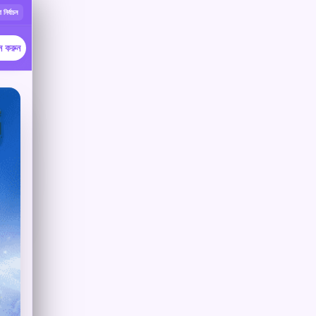
 নির্বাচন
ন করুন