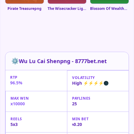
Pirate Treasurepng
The Wisecracker Lightningpng
Blossom Of Wealthpng
⚙️
Wu Lu Cai Shenpng - 8777bet.net
RTP
VOLATILITY
96.5%
High ⚡⚡⚡⚡🌑
MAX WIN
PAYLINES
x10000
25
REELS
MIN BET
5x3
৳0.20