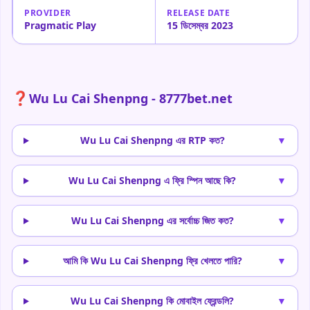
PROVIDER
RELEASE DATE
Pragmatic Play
15 ডিসেম্বর 2023
❓
Wu Lu Cai Shenpng - 8777bet.net
Wu Lu Cai Shenpng এর RTP কত?
▼
Wu Lu Cai Shenpng এ ফ্রি স্পিন আছে কি?
▼
Wu Lu Cai Shenpng এর সর্বোচ্চ জিত কত?
▼
আমি কি Wu Lu Cai Shenpng ফ্রি খেলতে পারি?
▼
Wu Lu Cai Shenpng কি মোবাইল ফ্রেন্ডলি?
▼